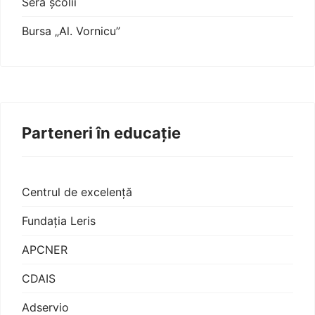
Sera școlii
Bursa „Al. Vornicu”
Parteneri în educație
Centrul de excelență
Fundația Leris
APCNER
CDAIS
Adservio