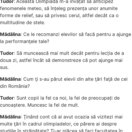
Tudor
:
Această Olimpiadă m-a învățat să anticipez
fenomenele meteo, să înțeleg prezența unor anumite
forme de relief, sau să privesc cerul, altfel decât ca o
multitudine de stele.
Mădălina
: Ce le recomanzi elevilor să facă pentru a ajunge
la performanţele tale?
Tudor
: Să muncească mai mult decât pentru lecția de a
doua zi, astfel încât să demonstreze că pot ajunge mai
sus.
Mădălina
: Cum ţi s-au părut elevii din alte ţări faţă de cei
din Romȃnia?
Tudor
: Sunt copii la fel ca noi, la fel de preocupați de
cunoaștere. Muncesc la fel de mult.
Mădălina
: Ţinȃnd cont că ai avut ocazia să vizitezi mai
multe ţări ȋn cadrul olimpiadelor, ce părere ai despre
studiile ȋn străinătate? Ţi-ar plăcea să faci facultatea ȋn