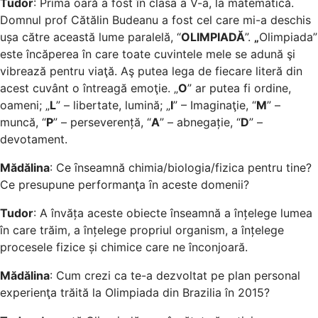
Tudor
: Prima oară a fost în clasa a V-a, la matematică.
Domnul prof Cătălin Budeanu a fost cel care mi-a deschis
ușa către această lume paralelă, “
OLIMPIADĂ
”.
„
Olimpiada”
este încăperea în care toate cuvintele mele se adună şi
vibrează pentru viaţă. Aş putea lega de fiecare literă din
acest cuvânt o întreagă emoţie. „
O
” ar putea fi ordine,
oameni; „
L
” – libertate, lumină; „
I
” – Imaginaţie, “
M
” –
muncă, “
P
” – perseverență, “
A
” – abnegație, “
D
” –
devotament.
Mădălina
: Ce ȋnseamnă chimia/biologia/fizica pentru tine?
Ce presupune performanţa ȋn aceste domenii?
Tudor
: A învăța aceste obiecte înseamnă a înțelege lumea
în care trăim, a înțelege propriul organism, a înțelege
procesele fizice și chimice care ne înconjoară.
Mădălina
: Cum crezi ca te-a dezvoltat pe plan personal
experienţa trăită la Olimpiada din Brazilia în 2015?