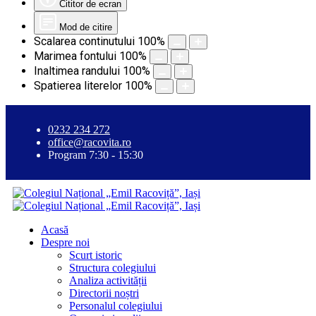
Cititor de ecran
Mod de citire
Scalarea continutului
100
%
Marimea fontului
100
%
Inaltimea randului
100
%
Spatierea literelor
100
%
0232 234 272
office@racovita.ro
Program 7:30 - 15:30
Acasă
Despre noi
Scurt istoric
Structura colegiului
Analiza activității
Directorii noștri
Personalul colegiului