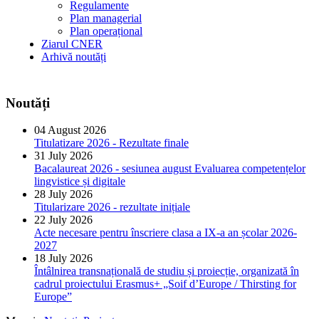
Regulamente
Plan managerial
Plan operațional
Ziarul CNER
Arhivă noutăți
Noutăți
04 August 2026
Titulatizare 2026 - Rezultate finale
31 July 2026
Bacalaureat 2026 - sesiunea august Evaluarea competențelor
lingvistice și digitale
28 July 2026
Titularizare 2026 - rezultate inițiale
22 July 2026
Acte necesare pentru înscriere clasa a IX-a an școlar 2026-
2027
18 July 2026
Întâlnirea transnațională de studiu și proiecție, organizată în
cadrul proiectului Erasmus+ „Soif d’Europe / Thirsting for
Europe”