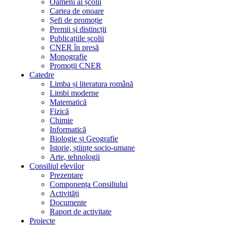
Oameni ai școlii
Cartea de onoare
Șefi de promoție
Premii și distincții
Publicațiile școlii
CNER în presă
Monografie
Promoții CNER
Catedre
Limba și literatura română
Limbi moderne
Matematică
Fizică
Chimie
Informatică
Biologie și Geografie
Istorie, științe socio-umane
Arte, tehnologii
Consiliul elevilor
Prezentare
Componența Consiliului
Activități
Documente
Raport de activitate
Proiecte