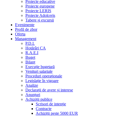
Proiecte educative
Proiecte europene
Proiecte LERIS
Proiecte Adolceris
Tabere și excursii
Evenimente
Profil de zbor
Oferta
Management
P.D.I.
Hotărâri CA
R.A.E.I
Buget
Bilanț
Execuție bugetară
Venituri salariale
Proceduri operaționale
Legislație în vigoare
Analize
Declarații de avere și interese
Anunțuri
Achiziții publice
Scrisori de intenție
Contracte
Achiziții peste 5000 EUR