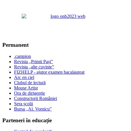
Permanent
.campion
Revista „Primii Pași”
Revista „alte cuvinte”
FIZHELP - ajutor examen bacalaureat
Arc en ciel
Clubul de lectură
Mouse Artist
Ora de dirigenție
Constructorii României
Sera școlii
Bursa „Al. Vornicu”
Parteneri în educație