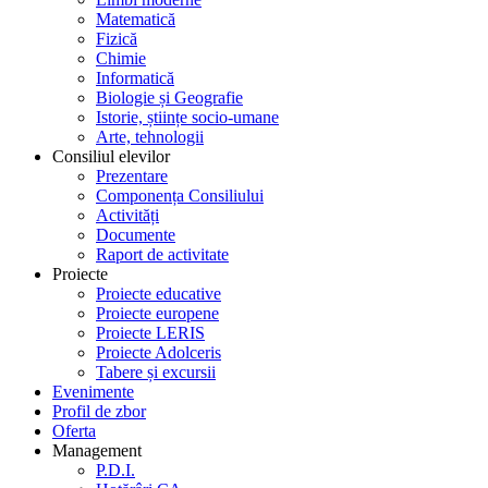
Matematică
Fizică
Chimie
Informatică
Biologie și Geografie
Istorie, științe socio-umane
Arte, tehnologii
Consiliul elevilor
Prezentare
Componența Consiliului
Activități
Documente
Raport de activitate
Proiecte
Proiecte educative
Proiecte europene
Proiecte LERIS
Proiecte Adolceris
Tabere și excursii
Evenimente
Profil de zbor
Oferta
Management
P.D.I.