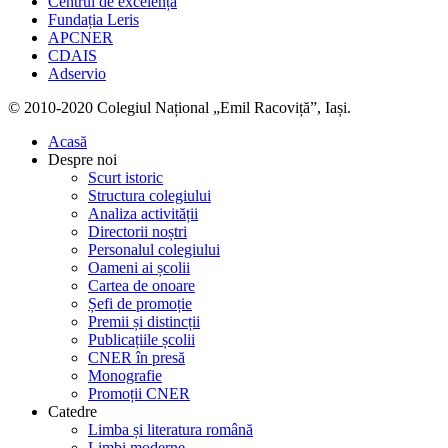
Centrul de excelență
Fundația Leris
APCNER
CDAIS
Adservio
© 2010-2020 Colegiul Național „Emil Racoviță”, Iași.
Acasă
Despre noi
Scurt istoric
Structura colegiului
Analiza activității
Directorii noștri
Personalul colegiului
Oameni ai școlii
Cartea de onoare
Șefi de promoție
Premii și distincții
Publicațiile școlii
CNER în presă
Monografie
Promoții CNER
Catedre
Limba și literatura română
Limbi moderne