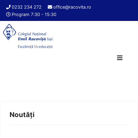
0232 234 272
office@racovita.ro
Program 7:30 - 15:30
Noutăți