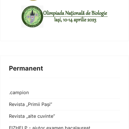
Permanent
.campion
Revista „Primii Pași”
Revista „alte cuvinte”
FIZHELP - ajutor examen bacalaureat