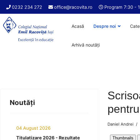
0232 234 272
office@racovita.ro
Program 7:30 - 
Acasă
Despre noi
Cate
Arhivă noutăți
Scriso
Noutăți
pentru
Daniel Andrei
04 August 2026
Titulatizare 2026 - Rezultate