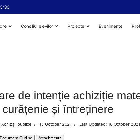
15:30
dre
Consiliul elevilor
Proiecte
Evenimente
Prof
are de intenție achiziție mate
 curățenie și întreținere
Achiziții publice
15 October 2021
Last Updated: 18 October 202