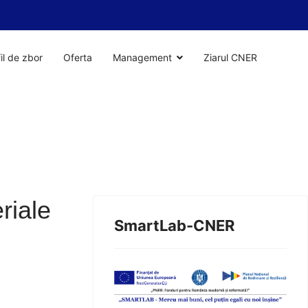
il de zbor
Oferta
Management
Ziarul CNER
riale
SmartLab-CNER
1