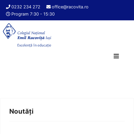
0232 234 272
office@racovita.ro
Program 7:30 - 15:30
Noutăți