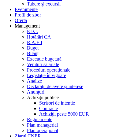
Tabere și excursii
Evenimente
Profil de zbor
Oferta
Management
P.D.I.
Hotărâri CA
R.A.E.I
Buget
Bilanț
Execuție bugetară
Venituri salariale
Proceduri operaționale
Legislație în vigoare
Analize
Declarații de avere și interese
Anunțuri
Achiziții publice
Scrisori de intenție
Contracte
Achiziții peste 5000 EUR
Regulamente
Plan managerial
Plan operațional
Ziarul CNER