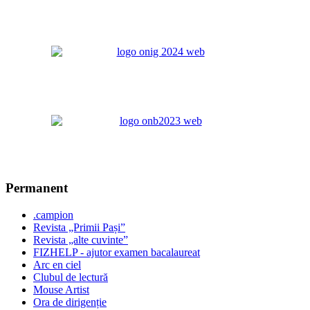
Permanent
.campion
Revista „Primii Pași”
Revista „alte cuvinte”
FIZHELP - ajutor examen bacalaureat
Arc en ciel
Clubul de lectură
Mouse Artist
Ora de dirigenție