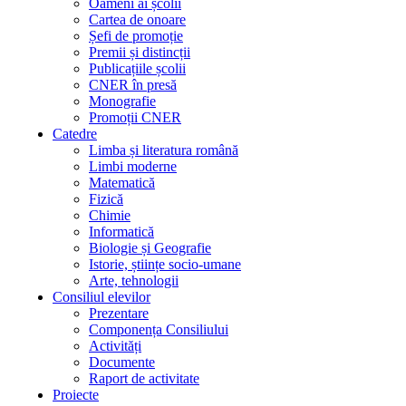
Oameni ai școlii
Cartea de onoare
Șefi de promoție
Premii și distincții
Publicațiile școlii
CNER în presă
Monografie
Promoții CNER
Catedre
Limba și literatura română
Limbi moderne
Matematică
Fizică
Chimie
Informatică
Biologie și Geografie
Istorie, științe socio-umane
Arte, tehnologii
Consiliul elevilor
Prezentare
Componența Consiliului
Activități
Documente
Raport de activitate
Proiecte