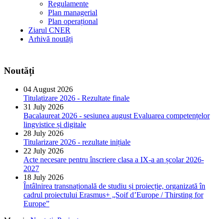
Regulamente
Plan managerial
Plan operațional
Ziarul CNER
Arhivă noutăți
Noutăți
04 August 2026
Titulatizare 2026 - Rezultate finale
31 July 2026
Bacalaureat 2026 - sesiunea august Evaluarea competențelor
lingvistice și digitale
28 July 2026
Titularizare 2026 - rezultate inițiale
22 July 2026
Acte necesare pentru înscriere clasa a IX-a an școlar 2026-
2027
18 July 2026
Întâlnirea transnațională de studiu și proiecție, organizată în
cadrul proiectului Erasmus+ „Soif d’Europe / Thirsting for
Europe”