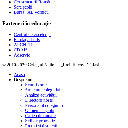
Constructorii României
Sera școlii
Bursa „Al. Vornicu”
Parteneri în educație
Centrul de excelență
Fundația Leris
APCNER
CDAIS
Adservio
© 2010-2020 Colegiul Național „Emil Racoviță”, Iași.
Acasă
Despre noi
Scurt istoric
Structura colegiului
Analiza activității
Directorii noștri
Personalul colegiului
Oameni ai școlii
Cartea de onoare
Șefi de promoție
Premii și distincții