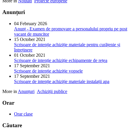
More in
Noutati
Proiecte europene
Anunțuri
04 February 2026
Anunț - Examen de promovare a personalului propriu pe post
vacant de muncitor
15 October 2021
Scrisoare de intenție achiziție materiale pentru curățenie și
întreținere
01 October 2021
Scrisoare de intenție achiziție echipamente de rețea
17 September 2021
Scrisoare de intenție achiziție vopsele
17 September 2021
Scrisoare de intenție achiziție materiale instalații apa
More in
Anunțuri
Achiziții publice
Orar
Orar clase
Căutare