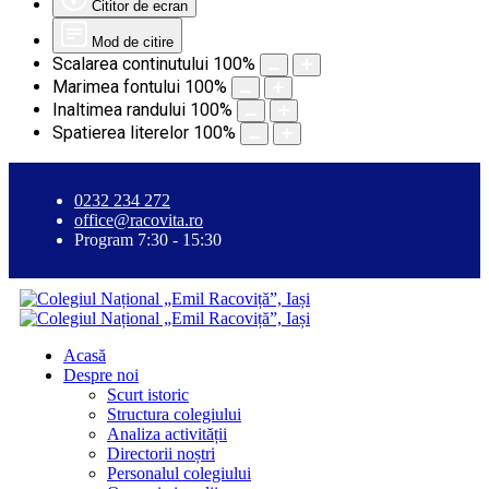
Cititor de ecran
Mod de citire
Scalarea continutului
100
%
Marimea fontului
100
%
Inaltimea randului
100
%
Spatierea literelor
100
%
0232 234 272
office@racovita.ro
Program 7:30 - 15:30
Acasă
Despre noi
Scurt istoric
Structura colegiului
Analiza activității
Directorii noștri
Personalul colegiului