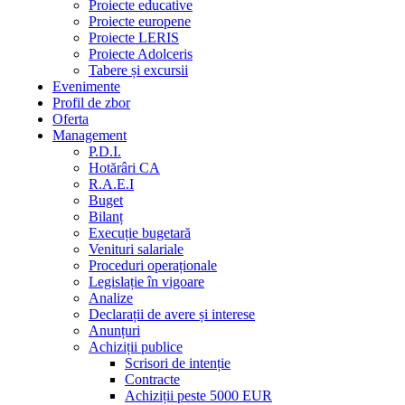
Proiecte educative
Proiecte europene
Proiecte LERIS
Proiecte Adolceris
Tabere și excursii
Evenimente
Profil de zbor
Oferta
Management
P.D.I.
Hotărâri CA
R.A.E.I
Buget
Bilanț
Execuție bugetară
Venituri salariale
Proceduri operaționale
Legislație în vigoare
Analize
Declarații de avere și interese
Anunțuri
Achiziții publice
Scrisori de intenție
Contracte
Achiziții peste 5000 EUR