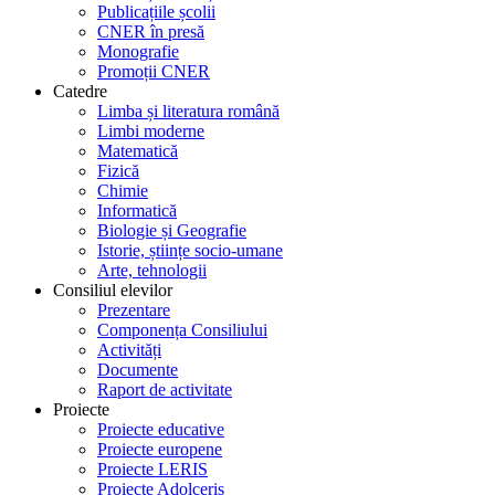
Publicațiile școlii
CNER în presă
Monografie
Promoții CNER
Catedre
Limba și literatura română
Limbi moderne
Matematică
Fizică
Chimie
Informatică
Biologie și Geografie
Istorie, științe socio-umane
Arte, tehnologii
Consiliul elevilor
Prezentare
Componența Consiliului
Activități
Documente
Raport de activitate
Proiecte
Proiecte educative
Proiecte europene
Proiecte LERIS
Proiecte Adolceris