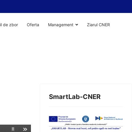
il de zbor
Oferta
Management
Ziarul CNER
SmartLab-CNER
1