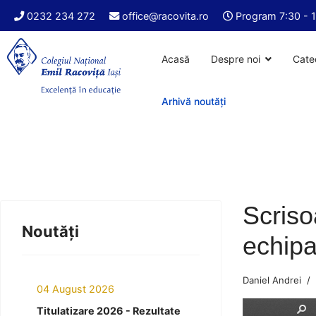
0232 234 272
office@racovita.ro
Program 7:30 - 
Acasă
Despre noi
Cate
Arhivă noutăți
Scriso
Noutăți
echipa
Daniel Andrei
04 August 2026
Titulatizare 2026 - Rezultate