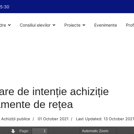
15:30
dre
Consiliul elevilor
Proiecte
Evenimente
Prof
are de intenție achiziție
mente de rețea
Achiziții publice
01 October 2021
Last Updated: 13 October 202