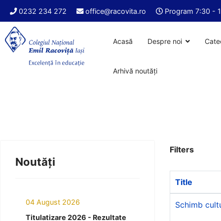
0232 234 272
office@racovita.ro
Program 7:30 - 
Acasă
Despre noi
Cate
Arhivă noutăți
Filters
Noutăți
Title
04 August 2026
Schimb cultu
Titulatizare 2026 - Rezultate