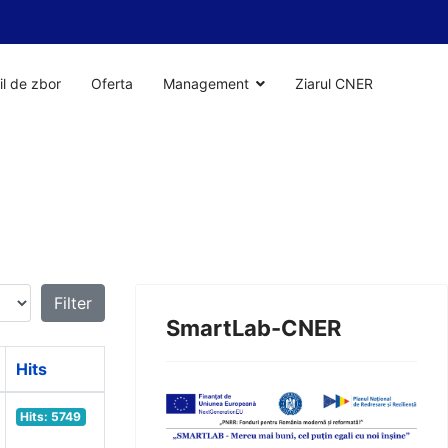
il de zbor
Oferta
Management
Ziarul CNER
Filter
SmartLab-CNER
Hits
Hits: 5749