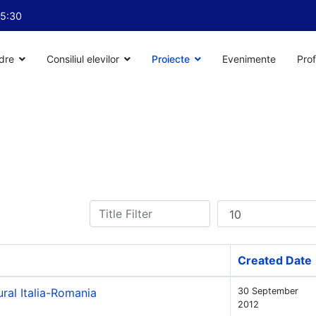
15:30
dre
Consiliul elevilor
Proiecte
Evenimente
Prof
Title Filter
Display #
Created Date
ral Italia-Romania
30 September
2012