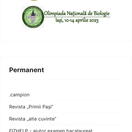
Permanent
.campion
Revista „Primii Pași”
Revista „alte cuvinte”
FIZHELP - ajutor examen bacalaureat