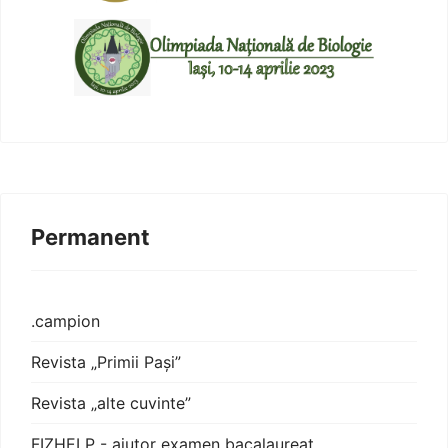
Permanent
.campion
Revista „Primii Pași”
Revista „alte cuvinte”
FIZHELP - ajutor examen bacalaureat