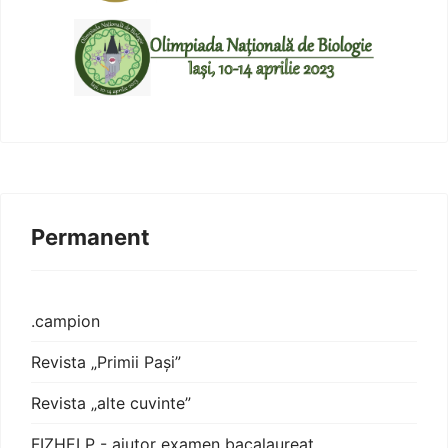
Permanent
.campion
Revista „Primii Pași”
Revista „alte cuvinte”
FIZHELP - ajutor examen bacalaureat