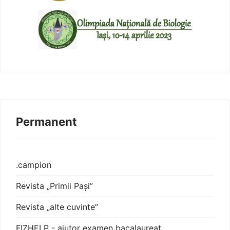
Permanent
.campion
Revista „Primii Pași”
Revista „alte cuvinte”
FIZHELP - ajutor examen bacalaureat